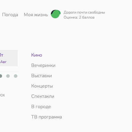
Дороги почти свободны
Погода
Моя жизнь
Оценка: 2 баллов
Пт
Кино
Сб
Вс
Пн
 Авг
15 Авг
16 Авг
17 Авг
Вечеринки
Выставки
Концерты
ск
Спектакли
В городе
ТВ программа