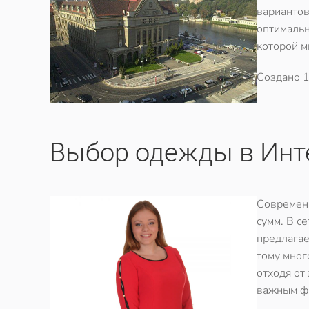
вариантов
оптимальн
которой м
Создано
1
Выбор одежды в Инт
Современн
сумм. В с
предлагае
тому мног
отходя от
важным ф