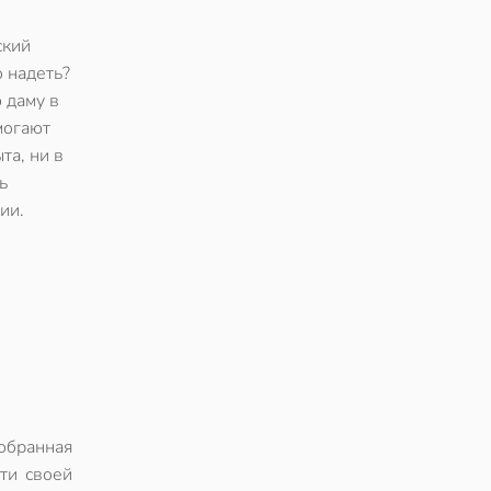
ский
о надеть?
 даму в
могают
та, ни в
ь
ии.
обранная
ти своей