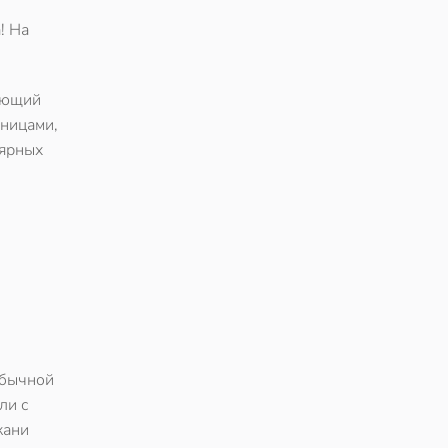
! На
ающий
дницами,
лярных
обычной
ли с
кани