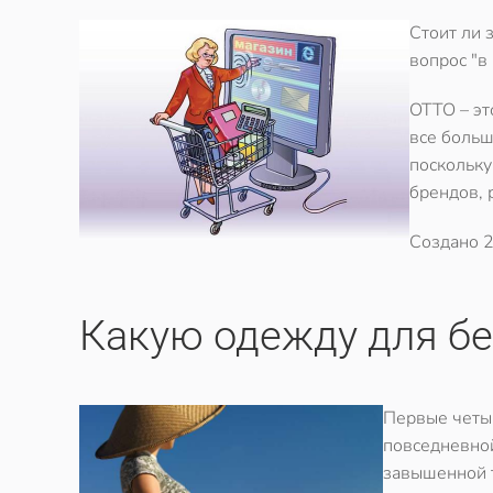
Стоит ли 
вопрос "в
ОТТО – эт
все больш
поскольку
брендов, 
Создано
2
Какую одежду для б
Первые четыр
повседневной
завышенной т