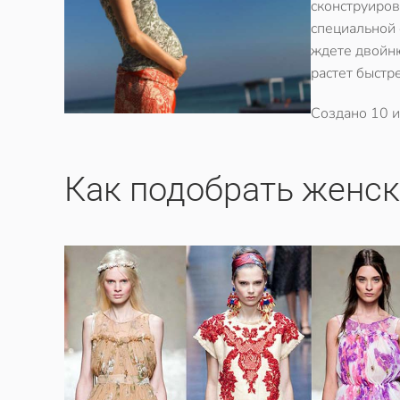
сконструиров
специальной 
ждете двойню
растет быстр
Создано
10 
Как подобрать женск