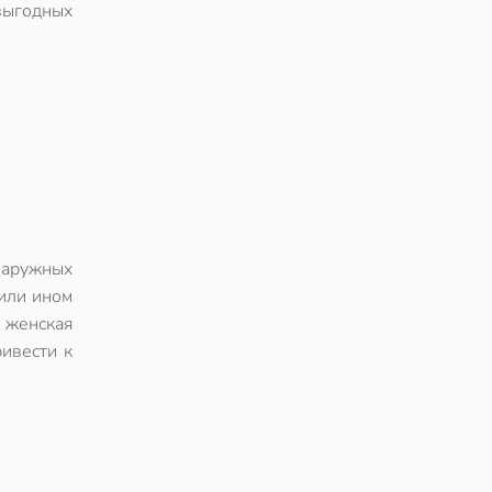
выгодных
наружных
или ином
 женская
ивести к