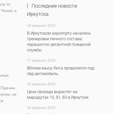
опу то
Последние новости
 Чехия, о
Иркутска
19 февраля 2025
В Иркутском аэропорту начались
тренировки личного состава
парашютно-десантной пожарной
службы
17 февраля 2025
Вблизи мыса Уюга провалился под
лёд автомобиль.
льных
05 февраля 2025
. Причин
Цена проезда вырастет на
купки, не
маршрутах 10, 81, 83 в Иркутске.
ся
04 февраля 2025