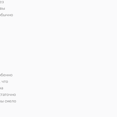
ез
 вы
 обычно
собенно
, что
на
статочно
вы смело