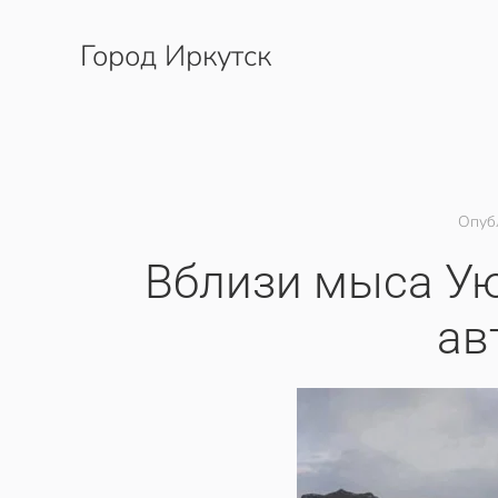
Город Иркутск
Перейти к содержимому
Опуб
Вблизи мыса Ую
ав