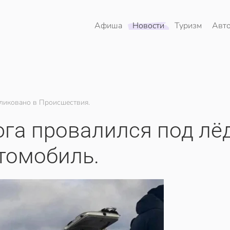
Афиша
Новости
Туризм
Авт
ликовано в Происшествия.
га провалился под лё
томобиль.