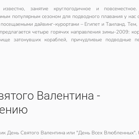
 известно, занятие круглогодичное и повсеместное
амым популярным сезоном для подводного плавания у нас с
 посещаемыми дайвинг-курортами – Египет и Таиланд. Тем,
 предлагается четыре горячих направления зимы-2009: ко
дбище затонувших кораблей, причудливые подводные 
.
вятого Валентина -
нению
ник День Святого Валентина или "День Всех Влюбленных".