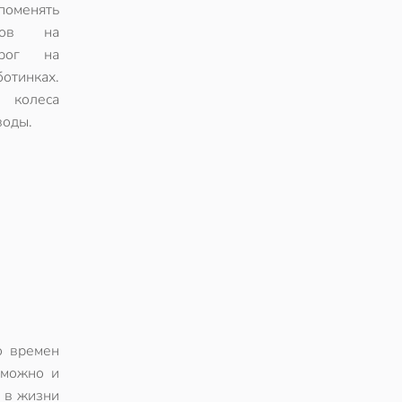
оменять
сов на
рог на
инках.
 колеса
воды.
о времен
 можно и
з в жизни