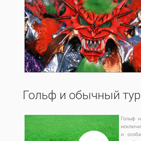
Гольф и обычный ту
Гольф н
исключи
и особ