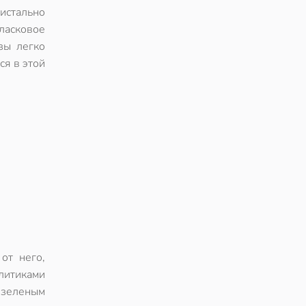
ристально
ласковое
зы легко
ся в этой
от него,
литиками
 зеленым