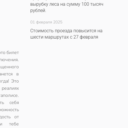
вырубку леса на сумму 100 тысяч
рублей.
01 февраля 2025
Стоимость проезда повысится на
шести маршрутах с 27 февраля
это билет
чения.
ыщенного
анется в
гда! Это
 реалиях
аполисе.
ать себя
ожность
дость от
ми тебе