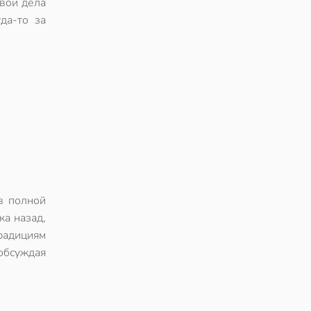
вои дела
да-то за
 в полной
ка назад,
радициям
 обсуждая