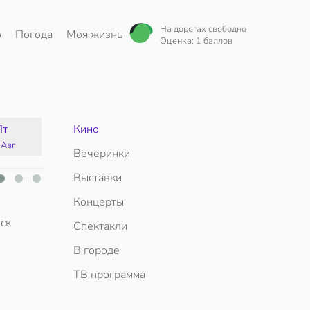
На дорогах свободно
о
Погода
Моя жизнь
Оценка: 1 баллов
Пт
Кино
Сб
Вс
Пн
 Авг
15 Авг
16 Авг
17 Авг
Вечеринки
Выставки
Концерты
ск
Спектакли
В городе
ТВ программа