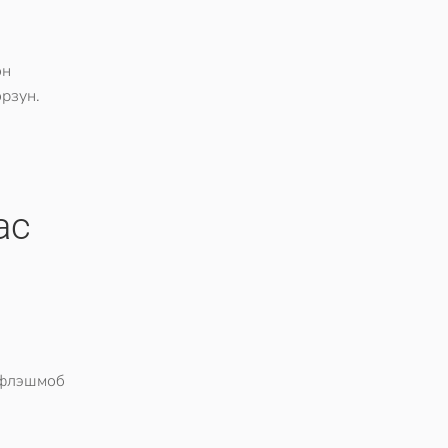
он
рзун.
ас
 флэшмоб