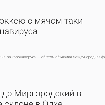
хоккею с мячом таки
онавируса
т из-за коронавируса — об этом объявила международная 
ндр Миргородский в
а склоне в Олхе