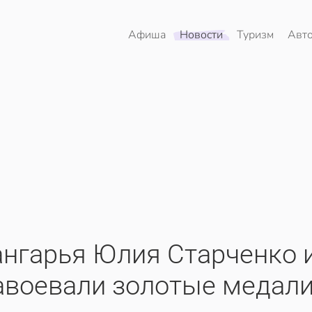
Афиша
Новости
Туризм
Авт
ангарья Юлия Старченко 
авоевали золотые медал