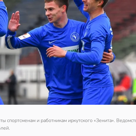
ты спортсменам и работникам иркутского «Зенита». Ведомст
блей.