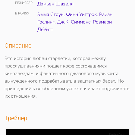
РЕЖИССЕР
Дэмьен Шазелл
В РОЛЯХ
Эмма Стоун
,
Финн Уиттрок
,
Райан
Гослинг
,
Дж.К. Симмонс
,
Розмари
ДеУитт
Описание
Это история любви старлетки, которая между
прослушиваниями подает кофе состоявшимся
кинозвездам, и фанатичного джазового музыканта,
вынужденного подрабатывать в заштатных барах. Но
пришедший к влюбленным успех начинает подтачивать
их отношения.
Трейлер