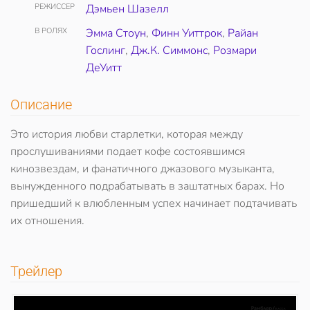
РЕЖИССЕР
Дэмьен Шазелл
В РОЛЯХ
Эмма Стоун
,
Финн Уиттрок
,
Райан
Гослинг
,
Дж.К. Симмонс
,
Розмари
ДеУитт
Описание
Это история любви старлетки, которая между
прослушиваниями подает кофе состоявшимся
кинозвездам, и фанатичного джазового музыканта,
вынужденного подрабатывать в заштатных барах. Но
пришедший к влюбленным успех начинает подтачивать
их отношения.
Трейлер