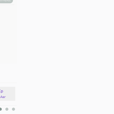
Вперед
Ср
Чт
Пт
Сб
 Авг
13 Авг
14 Авг
15 Авг