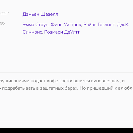
ССЕР
Дэмьен Шазелл
ЛЯХ
Эмма Стоун
,
Финн Уиттрок
,
Райан Гослинг
,
Дж.К.
Симмонс
,
Розмари ДеУитт
слушиваниями подает кофе состоявшимся кинозвездам, и
о подрабатывать в заштатных барах. Но пришедший к влюб