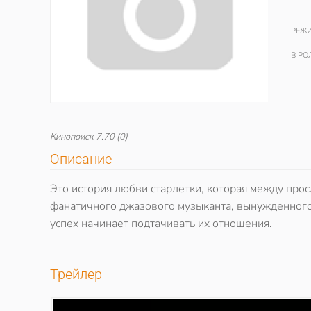
РЕЖИ
В РО
Кинопоиск
7.70
(0)
Описание
Это история любви старлетки, которая между про
фанатичного джазового музыканта, вынужденног
успех начинает подтачивать их отношения.
Трейлер