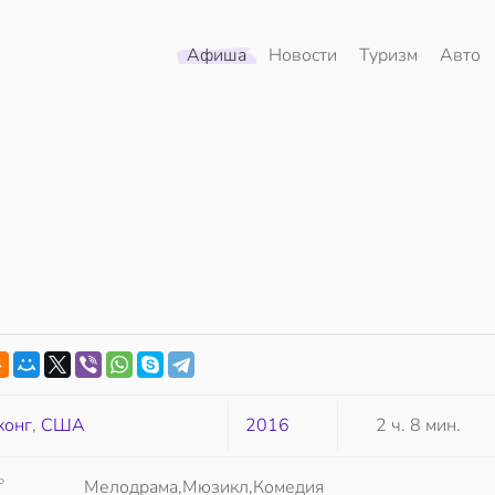
Афиша
Новости
Туризм
Авто
конг
,
США
2016
2 ч. 8 мин.
Р
Мелодрама,Мюзикл,Комедия