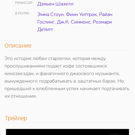
РЕЖИССЕР
Дэмьен Шазелл
В РОЛЯХ
Эмма Стоун
,
Финн Уиттрок
,
Райан
Гослинг
,
Дж.К. Симмонс
,
Розмари
ДеУитт
Описание
Это история любви старлетки, которая между
прослушиваниями подает кофе состоявшимся
кинозвездам, и фанатичного джазового музыканта,
вынужденного подрабатывать в заштатных барах. Но
пришедший к влюбленным успех начинает подтачивать
их отношения.
Трейлер