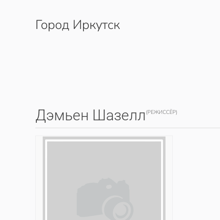
Город Иркутск
Перейти к содержимому
Дэмьен Шазелл
(РЕЖИССЁР)