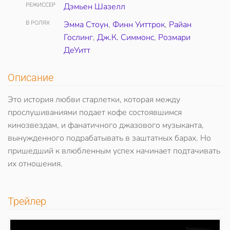
РЕЖИССЕР
Дэмьен Шазелл
В РОЛЯХ
Эмма Стоун
,
Финн Уиттрок
,
Райан
Гослинг
,
Дж.К. Симмонс
,
Розмари
ДеУитт
Описание
Это история любви старлетки, которая между
прослушиваниями подает кофе состоявшимся
кинозвездам, и фанатичного джазового музыканта,
вынужденного подрабатывать в заштатных барах. Но
пришедший к влюбленным успех начинает подтачивать
их отношения.
Трейлер