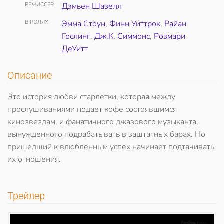
РЕЖИССЕР
Дэмьен Шазелл
В РОЛЯХ
Эмма Стоун
,
Финн Уиттрок
,
Райан
Гослинг
,
Дж.К. Симмонс
,
Розмари
ДеУитт
Описание
Это история любви старлетки, которая между
прослушиваниями подает кофе состоявшимся
кинозвездам, и фанатичного джазового музыканта,
вынужденного подрабатывать в заштатных барах. Но
пришедший к влюбленным успех начинает подтачивать
их отношения.
Трейлер