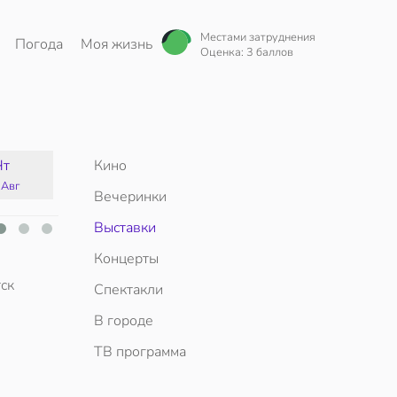
Местами затруднения
Погода
Моя жизнь
Оценка: 3 баллов
Чт
Кино
Пт
Сб
Вс
 Авг
14 Авг
15 Авг
16 Авг
Вечеринки
Выставки
Концерты
ск
Спектакли
В городе
ТВ программа