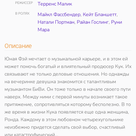
РЕЖИССЕР
Терренс Малик
В РОЛЯХ
Майкл Фассбендер
,
Кейт Бланшетт
,
Натали Портман
,
Райан Гослинг
,
Руни
Мара
Описание
Юная Фэй мечтает о музыкальной карьере, и в этом ей
может помочь богатый и влиятельный продюсер Кук. Их
связывают не только деловые отношения. Но однажды
на вечеринке девушка знакомится с талантливым
музыкантом БиВи. Он тоже только в начале своего пути
наверх. Между ними с первой минуты возникает такое
притяжение, сопротивляться которому бесполезно. В то
же время в жизни Кука появляется еще одна женщина,
Ронда. Каждому в этом любовном четырехугольнике
неизбежно придется сделать свой выбор, счастливый
или катастрофический…