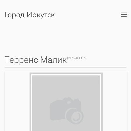
Город Иркутск
Перейти к содержимому
Терренс Малик
(РЕЖИССЁР)