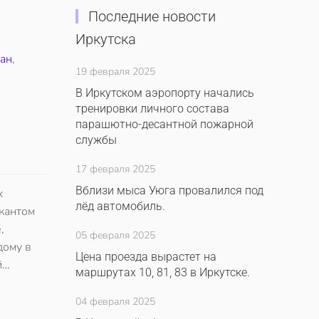
Последние новости
Иркутска
ан
,
19 февраля 2025
В Иркутском аэропорту начались
тренировки личного состава
парашютно-десантной пожарной
службы
17 февраля 2025
Вблизи мыса Уюга провалился под
х
лёд автомобиль.
кантом
,
05 февраля 2025
дому в
Цена проезда вырастет на
й…
маршрутах 10, 81, 83 в Иркутске.
04 февраля 2025