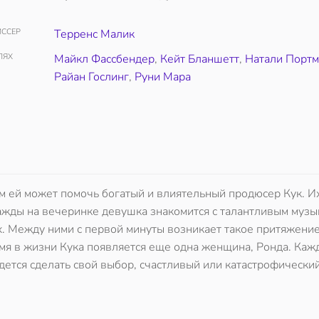
ССЕР
Терренс Малик
ЛЯХ
Майкл Фассбендер
,
Кейт Бланшетт
,
Натали Портм
Райан Гослинг
,
Руни Мара
ом ей может помочь богатый и влиятельный продюсер Кук. И
ажды на вечеринке девушка знакомится с талантливым музы
х. Между ними с первой минуты возникает такое притяжение
емя в жизни Кука появляется еще одна женщина, Ронда. Каж
ется сделать свой выбор, счастливый или катастрофически