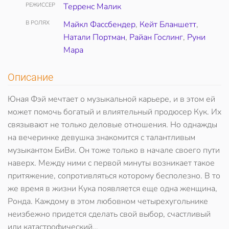
РЕЖИССЕР
Терренс Малик
В РОЛЯХ
Майкл Фассбендер
,
Кейт Бланшетт
,
Натали Портман
,
Райан Гослинг
,
Руни
Мара
Описание
Юная Фэй мечтает о музыкальной карьере, и в этом ей
может помочь богатый и влиятельный продюсер Кук. Их
связывают не только деловые отношения. Но однажды
на вечеринке девушка знакомится с талантливым
музыкантом БиВи. Он тоже только в начале своего пути
наверх. Между ними с первой минуты возникает такое
притяжение, сопротивляться которому бесполезно. В то
же время в жизни Кука появляется еще одна женщина,
Ронда. Каждому в этом любовном четырехугольнике
неизбежно придется сделать свой выбор, счастливый
или катастрофический…