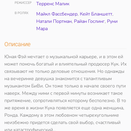
РЕЖИССЕР
Терренс Малик
В РОЛЯХ
Майкл Фассбендер
,
Кейт Бланшетт
,
Натали Портман
,
Райан Гослинг
,
Руни
Мара
Описание
Юная Фэй мечтает о музыкальной карьере, и в этом ей
может помочь богатый и влиятельный продюсер Кук. Их
связывают не только деловые отношения. Но однажды
на вечеринке девушка знакомится с талантливым
музыкантом БиВи. Он тоже только в начале своего пути
наверх. Между ними с первой минуты возникает такое
притяжение, сопротивляться которому бесполезно. В то
же время в жизни Кука появляется еще одна женщина,
Ронда. Каждому в этом любовном четырехугольнике
неизбежно придется сделать свой выбор, счастливый
или катастрофический…