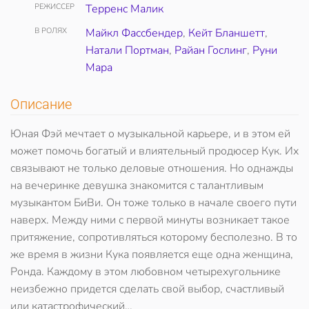
РЕЖИССЕР
Терренс Малик
В РОЛЯХ
Майкл Фассбендер
,
Кейт Бланшетт
,
Натали Портман
,
Райан Гослинг
,
Руни
Мара
Описание
Юная Фэй мечтает о музыкальной карьере, и в этом ей
может помочь богатый и влиятельный продюсер Кук. Их
связывают не только деловые отношения. Но однажды
на вечеринке девушка знакомится с талантливым
музыкантом БиВи. Он тоже только в начале своего пути
наверх. Между ними с первой минуты возникает такое
притяжение, сопротивляться которому бесполезно. В то
же время в жизни Кука появляется еще одна женщина,
Ронда. Каждому в этом любовном четырехугольнике
неизбежно придется сделать свой выбор, счастливый
или катастрофический…