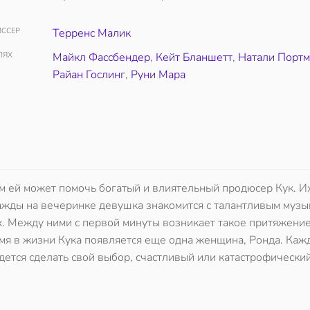
ССЕР
Терренс Малик
ЛЯХ
Майкл Фассбендер
,
Кейт Бланшетт
,
Натали Портм
Райан Гослинг
,
Руни Мара
ом ей может помочь богатый и влиятельный продюсер Кук. И
ажды на вечеринке девушка знакомится с талантливым музы
х. Между ними с первой минуты возникает такое притяжение
емя в жизни Кука появляется еще одна женщина, Ронда. Каж
ется сделать свой выбор, счастливый или катастрофически