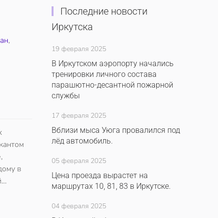
Последние новости
Иркутска
ан
,
19 февраля 2025
В Иркутском аэропорту начались
тренировки личного состава
парашютно-десантной пожарной
службы
17 февраля 2025
Вблизи мыса Уюга провалился под
х
лёд автомобиль.
кантом
,
05 февраля 2025
дому в
Цена проезда вырастет на
й…
маршрутах 10, 81, 83 в Иркутске.
04 февраля 2025