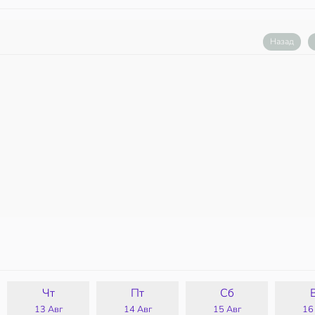
Назад
Чт
Пт
Сб
13 Авг
14 Авг
15 Авг
16