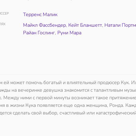
ССЕР
Терренс Малик
ЛЯХ
Майкл Фассбендер
,
Кейт Бланшетт
,
Натали Портм
Райан Гослинг
,
Руни Мара
ом ей может помочь богатый и влиятельный продюсер Кук. И
ажды на вечеринке девушка знакомится с талантливым музы
х. Между ними с первой минуты возникает такое притяжение
емя в жизни Кука появляется еще одна женщина, Ронда. Каж
ется сделать свой выбор, счастливый или катастрофически