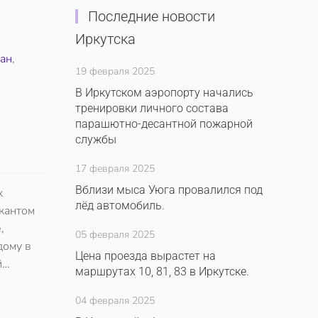
Последние новости
Иркутска
ан
,
19 февраля 2025
В Иркутском аэропорту начались
тренировки личного состава
парашютно-десантной пожарной
службы
17 февраля 2025
Вблизи мыса Уюга провалился под
х
лёд автомобиль.
кантом
,
05 февраля 2025
дому в
Цена проезда вырастет на
й…
маршрутах 10, 81, 83 в Иркутске.
04 февраля 2025