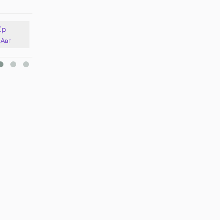
Ср
Чт
Пт
Сб
 Авг
13 Авг
14 Авг
15 Авг