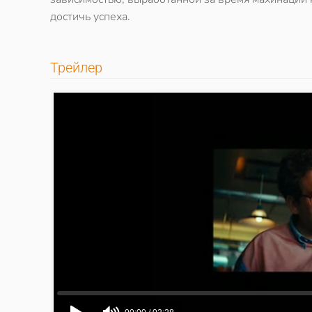
достичь успеха.
Трейлер