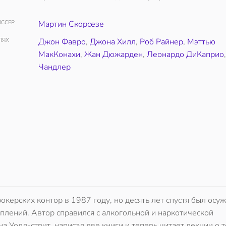
ССЕР
Мартин Скорсезе
ЛЯХ
Джон Фавро
,
Джона Хилл
,
Роб Райнер
,
Мэттью
МакКонахи
,
Жан Дюжарден
,
Леонардо ДиКаприо
Чандлер
ерских контор в 1987 году, но десять лет спустя был осуж
плений. Автор справился с алкогольной и наркотической
 Уолл-стрит, написал две книги и теперь читает лекции о т