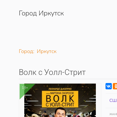
Город Иркутск
Перейти к содержимому
Город: Иркутск
Волк с Уолл-Стрит
18+
СШ
ЖАН