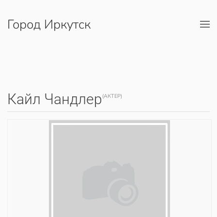
Город Иркутск
Перейти к содержимому
Кайл Чандлер
(АКТЕР)