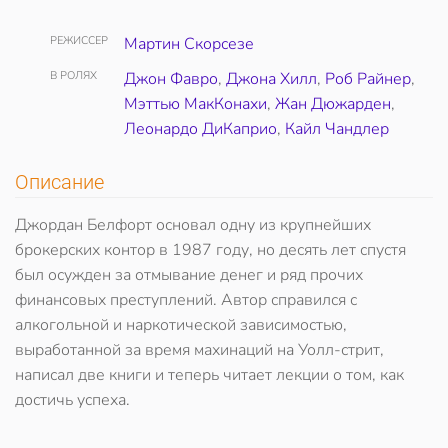
РЕЖИССЕР
Мартин Скорсезе
В РОЛЯХ
Джон Фавро
,
Джона Хилл
,
Роб Райнер
,
Мэттью МакКонахи
,
Жан Дюжарден
,
Леонардо ДиКаприо
,
Кайл Чандлер
Описание
Джордан Белфорт основал одну из крупнейших
брокерских контор в 1987 году, но десять лет спустя
был осужден за отмывание денег и ряд прочих
финансовых преступлений. Автор справился с
алкогольной и наркотической зависимостью,
выработанной за время махинаций на Уолл-стрит,
написал две книги и теперь читает лекции о том, как
достичь успеха.