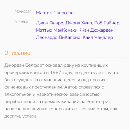
РЕЖИССЕР
Мартин Скорсезе
В РОЛЯХ
Джон Фавро
,
Джона Хилл
,
Роб Райнер
,
Мэттью МакКонахи
,
Жан Дюжарден
,
Леонардо ДиКаприо
,
Кайл Чандлер
Описание
Джордан Белфорт основал одну из крупнейших
брокерских контор в 1987 году, но десять лет спустя
был осужден за отмывание денег и ряд прочих
финансовых преступлений. Автор справился с
алкогольной и наркотической зависимостью,
выработанной за время махинаций на Уолл-стрит,
написал две книги и теперь читает лекции о том, как
достичь успеха.