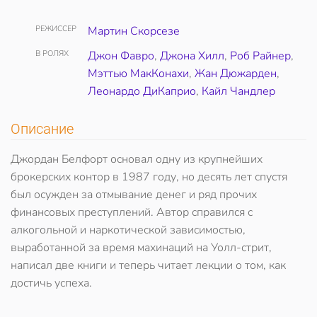
РЕЖИССЕР
Мартин Скорсезе
В РОЛЯХ
Джон Фавро
,
Джона Хилл
,
Роб Райнер
,
Мэттью МакКонахи
,
Жан Дюжарден
,
Леонардо ДиКаприо
,
Кайл Чандлер
Описание
Джордан Белфорт основал одну из крупнейших
брокерских контор в 1987 году, но десять лет спустя
был осужден за отмывание денег и ряд прочих
финансовых преступлений. Автор справился с
алкогольной и наркотической зависимостью,
выработанной за время махинаций на Уолл-стрит,
написал две книги и теперь читает лекции о том, как
достичь успеха.