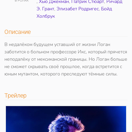
В РОЛЯХ
,
Хью Джекман
,
Патрик Стюарт
,
Ричард
Э. Грант
,
Элизабет Родригес
,
Бойд
Холбрук
Описание
В недалёком будущем уставший от жизни Логан
заботится о больном профессоре Икс, который прячется
неподалёку от мексиканской границы. Но Логан больше
не сможет скрывать своё прошлое, когда встретится с
юным мутантом, которого преследуют тёмные силы.
Трейлер