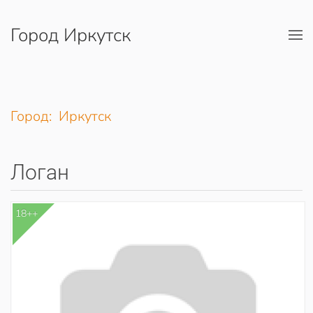
Город Иркутск
Перейти к содержимому
Город: Иркутск
Логан
18++