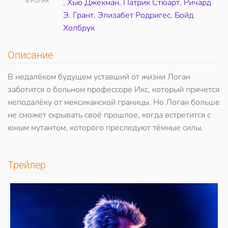
В РОЛЯХ
,
Хью Джекман
,
Патрик Стюарт
,
Ричард
Э. Грант
,
Элизабет Родригес
,
Бойд
Холбрук
Описание
В недалёком будущем уставший от жизни Логан
заботится о больном профессоре Икс, который прячется
неподалёку от мексиканской границы. Но Логан больше
не сможет скрывать своё прошлое, когда встретится с
юным мутантом, которого преследуют тёмные силы.
Трейлер