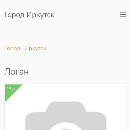
Город Иркутск
Перейти к содержимому
Город: Иркутск
Логан
18++