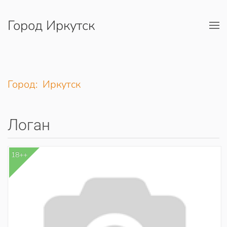
Город Иркутск
Перейти к содержимому
Город: Иркутск
Логан
18++