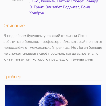
В РОЛЯХ
,
Хью Джекман
,
Патрик Стюарт
,
Ричард
Э. Грант
,
Элизабет Родригес
,
Бойд
Холбрук
Описание
В недалёком будущем уставший от жизни Логан
заботится о больном профессоре Икс, который прячется
неподалёку от мексиканской границы. Но Логан больше
не сможет скрывать своё прошлое, когда встретится с
юным мутантом, которого преследуют тёмные силы.
Трейлер