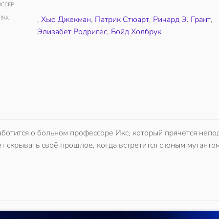
ССЕР
ЛЯХ
,
Хью Джекман
,
Патрик Стюарт
,
Ричард Э. Грант
,
Элизабет Родригес
,
Бойд Холбрук
ботится о больном профессоре Икс, который прячется непо
 скрывать своё прошлое, когда встретится с юным мутантом