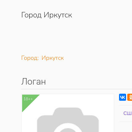
Город Иркутск
Перейти к содержимому
Город: Иркутск
Логан
18++
СШ