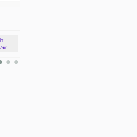
Пт
Сб
Вс
Пн
 Авг
15 Авг
16 Авг
17 Авг