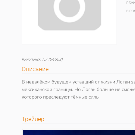
РЕЖИ
В РО
Кинопоиск
7.7
(54652)
Описание
В недалёком будущем уставший от жизни Логан за
мексиканской границы. Но Логан больше не сможет
которого преследуют тёмные силы.
Трейлер