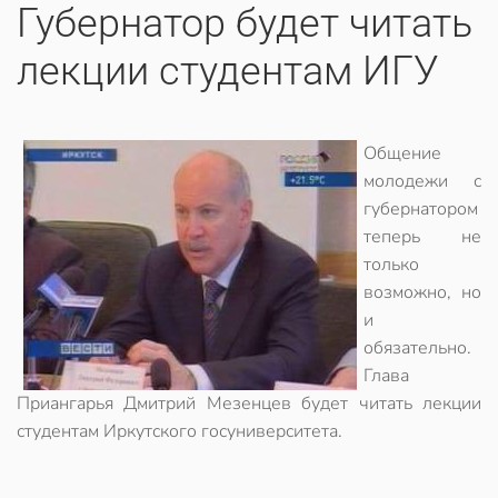
Губернатор будет читать
лекции студентам ИГУ
Общение
молодежи с
губернатором
теперь не
только
возможно, но
и
обязательно.
Глава
Приангарья Дмитрий Мезенцев будет читать лекции
студентам Иркутского госуниверситета.