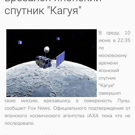
спутник "Кагуя"
В среду, 10
июня, в 22:35
по
московскому
времени
японский
спутник
"Кагуя"
завершил
свою миссию, врезавшись в поверхность Луны,
сообщает Fox News. Официального подтверждения от
японского космического агентства JAXA пока что не
последовало.