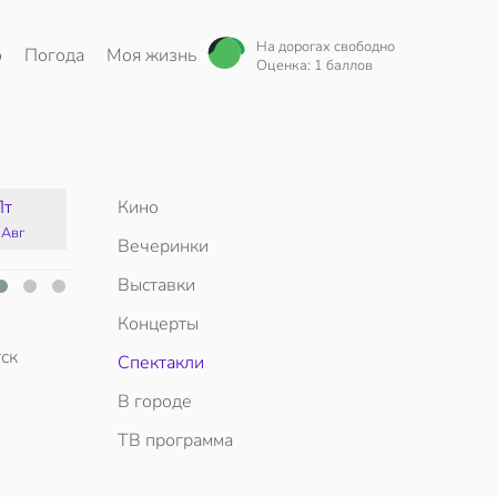
На дорогах свободно
о
Погода
Моя жизнь
Оценка: 1 баллов
Пт
Кино
Сб
Вс
Пн
 Авг
15 Авг
16 Авг
17 Авг
Вечеринки
Выставки
Концерты
ск
Спектакли
В городе
ТВ программа