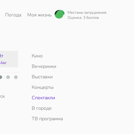
Местами затруднения
Погода
Моя жизнь
Оценка: 3 баллов
Чт
Кино
Пт
Сб
Вс
 Авг
14 Авг
15 Авг
16 Авг
Вечеринки
Выставки
Концерты
ск
Спектакли
В городе
ТВ программа