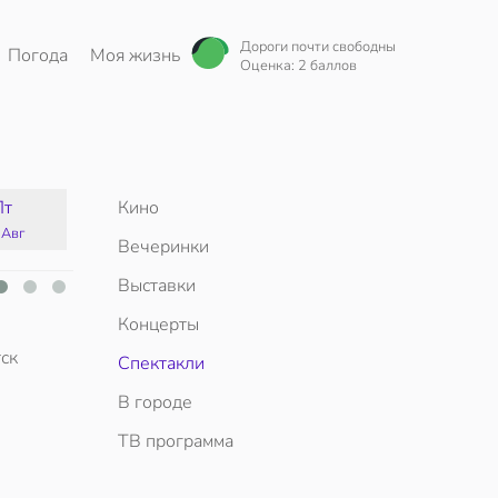
Дороги почти свободны
Погода
Моя жизнь
Оценка: 2 баллов
Пт
Кино
Сб
Вс
Пн
 Авг
15 Авг
16 Авг
17 Авг
Вечеринки
Выставки
Концерты
ск
Спектакли
В городе
ТВ программа