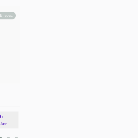
Вперед
Чт
Пт
Сб
Вс
 Авг
14 Авг
15 Авг
16 Авг