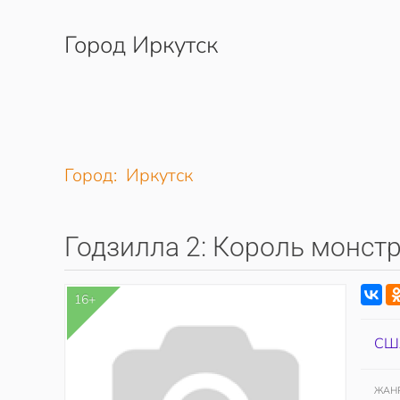
Город Иркутск
Перейти к содержимому
Город: Иркутск
Годзилла 2: Король монст
16+
СШ
ЖАН