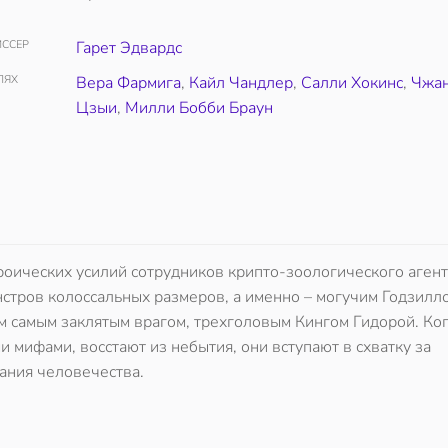
ССЕР
Гарет Эдвардс
ЛЯХ
Вера Фармига
,
Кайл Чандлер
,
Салли Хокинс
,
Чжа
Цзыи
,
Милли Бобби Браун
оических усилий сотрудников крипто-зоологического агент
стров колоссальных размеров, а именно – могучим Годзилло
м самым заклятым врагом, трехголовым Кингом Гидорой. Ког
мифами, восстают из небытия, они вступают в схватку за
вания человечества.