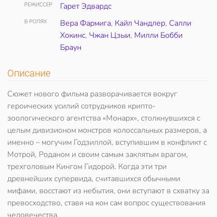
РЕЖИССЕР
Гарет Эдвардс
В РОЛЯХ
Вера Фармига
,
Кайл Чандлер
,
Салли
Хокинс
,
Чжан Цзыи
,
Милли Бобби
Браун
Описание
Сюжет нового фильма разворачивается вокруг
героических усилий сотрудников крипто-
зоологического агентства «Монарх», столкнувшихся с
целым дивизионом монстров колоссальных размеров, а
именно – могучим Годзиллой, вступившим в конфликт с
Мотрой, Роданом и своим самым заклятым врагом,
трехголовым Кингом Гидорой. Когда эти три
древнейших супервида, считавшихся обычными
мифами, восстают из небытия, они вступают в схватку за
превосходство, ставя на кон сам вопрос существования
человечества.