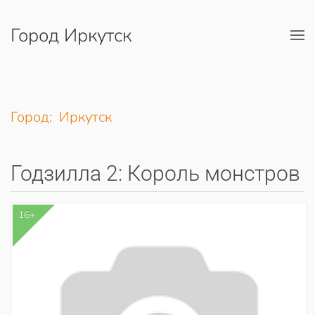
Город Иркутск
Перейти к содержимому
Город: Иркутск
Годзилла 2: Король монстров
16+