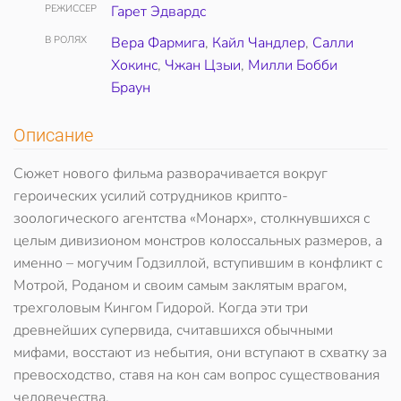
РЕЖИССЕР
Гарет Эдвардс
В РОЛЯХ
Вера Фармига
,
Кайл Чандлер
,
Салли
Хокинс
,
Чжан Цзыи
,
Милли Бобби
Браун
Описание
Сюжет нового фильма разворачивается вокруг
героических усилий сотрудников крипто-
зоологического агентства «Монарх», столкнувшихся с
целым дивизионом монстров колоссальных размеров, а
именно – могучим Годзиллой, вступившим в конфликт с
Мотрой, Роданом и своим самым заклятым врагом,
трехголовым Кингом Гидорой. Когда эти три
древнейших супервида, считавшихся обычными
мифами, восстают из небытия, они вступают в схватку за
превосходство, ставя на кон сам вопрос существования
человечества.