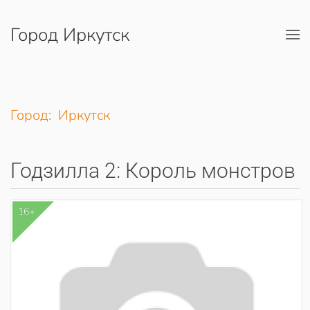
Город Иркутск
Перейти к содержимому
Город: Иркутск
Годзилла 2: Король монстров
16+