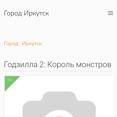
Город Иркутск
Перейти к содержимому
Город: Иркутск
Годзилла 2: Король монстров
16+