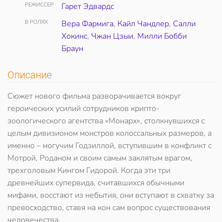
РЕЖИССЕР
Гарет Эдвардс
В РОЛЯХ
Вера Фармига
,
Кайл Чандлер
,
Салли
Хокинс
,
Чжан Цзыи
,
Милли Бобби
Браун
Описание
Сюжет нового фильма разворачивается вокруг
героических усилий сотрудников крипто-
зоологического агентства «Монарх», столкнувшихся с
целым дивизионом монстров колоссальных размеров, а
именно – могучим Годзиллой, вступившим в конфликт с
Мотрой, Роданом и своим самым заклятым врагом,
трехголовым Кингом Гидорой. Когда эти три
древнейших супервида, считавшихся обычными
мифами, восстают из небытия, они вступают в схватку за
превосходство, ставя на кон сам вопрос существования
человечества.