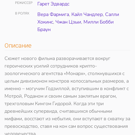
РЕЖИССЕР
Гарет Эдвардс
В РОЛЯХ
Вера Фармига
,
Кайл Чандлер
,
Салли
Хокинс
,
Чжан Цзыи
,
Милли Бобби
Браун
Описание
Сюжет нового фильма разворачивается вокруг
героических усилий сотрудников крипто-
зоологического агентства «Монарх», столкнувшихся с
целым дивизионом монстров колоссальных размеров, а
именно – могучим Годзиллой, вступившим в конфликт с
Мотрой, Роданом и своим самым заклятым врагом,
трехголовым Кингом Гидорой. Когда эти три
древнейших супервида, считавшихся обычными
мифами, восстают из небытия, они вступают в схватку за
превосходство, ставя на кон сам вопрос существования
человечества.