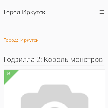
Город Иркутск
Перейти к содержимому
Город: Иркутск
Годзилла 2: Король монстров
16+