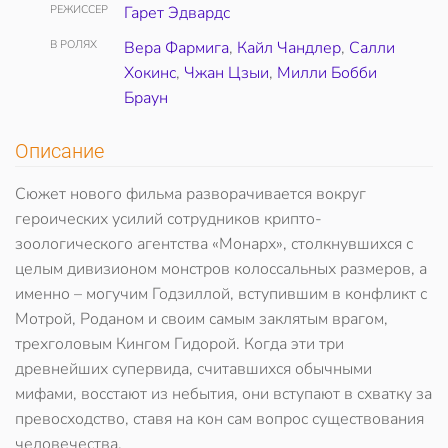
РЕЖИССЕР
Гарет Эдвардс
В РОЛЯХ
Вера Фармига
,
Кайл Чандлер
,
Салли
Хокинс
,
Чжан Цзыи
,
Милли Бобби
Браун
Описание
Сюжет нового фильма разворачивается вокруг
героических усилий сотрудников крипто-
зоологического агентства «Монарх», столкнувшихся с
целым дивизионом монстров колоссальных размеров, а
именно – могучим Годзиллой, вступившим в конфликт с
Мотрой, Роданом и своим самым заклятым врагом,
трехголовым Кингом Гидорой. Когда эти три
древнейших супервида, считавшихся обычными
мифами, восстают из небытия, они вступают в схватку за
превосходство, ставя на кон сам вопрос существования
человечества.