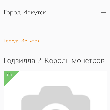
Город Иркутск
Перейти к содержимому
Город: Иркутск
Годзилла 2: Король монстров
16+