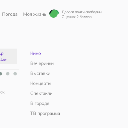
Дороги почти свободны
Погода
Моя жизнь
Оценка: 2 баллов
Ср
Кино
Чт
Пт
Сб
 Авг
13 Авг
14 Авг
15 Авг
Вечеринки
Выставки
Концерты
ск
Спектакли
В городе
ТВ программа