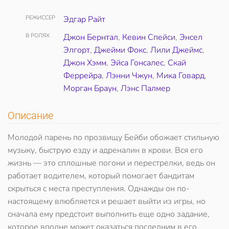
РЕЖИССЕР
Эдгар Райт
В РОЛЯХ
Джон Бернтал
,
Кевин Спейси
,
Энсел
Элгорт
,
Джейми Фокс
,
Лили Джеймс
,
Джон Хэмм
,
Эйса Гонсалес
,
Скай
Феррейра
,
Лэнни Чжун
,
Мика Говард
,
Морган Браун
,
Лэнс Палмер
Описание
Молодой парень по прозвищу Бейби обожает стильную
музыку, быструю езду и адреналин в крови. Вся его
жизнь — это сплошные погони и перестрелки, ведь он
работает водителем, который помогает бандитам
скрыться с места преступления. Однажды он по-
настоящему влюбляется и решает выйти из игры, но
сначала ему предстоит выполнить еще одно задание,
которое вполне может оказаться последним в его