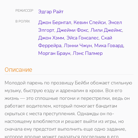
РЕЖИССЕР
Эдгар Райт
В РОЛЯХ
Джон Бернтал
,
Кевин Спейси
,
Энсел
Элгорт
,
Джейми Фокс
,
Лили Джеймс
,
Джон Хэмм
,
Эйса Гонсалес
,
Скай
Феррейра
,
Лэнни Чжун
,
Мика Говард
,
Морган Браун
,
Лэнс Палмер
Описание
Молодой парень по прозвищу Бейби обожает стильную
музыку, быструю езду и адреналин в крови. Вся его
жизнь — это сплошные погони и перестрелки, ведь он
работает водителем, который помогает бандитам
скрыться с места преступления. Однажды он по-
настоящему влюбляется и решает выйти из игры, но
сначала ему предстоит выполнить еще одно задание,
которое вполне может оказаться последним в его