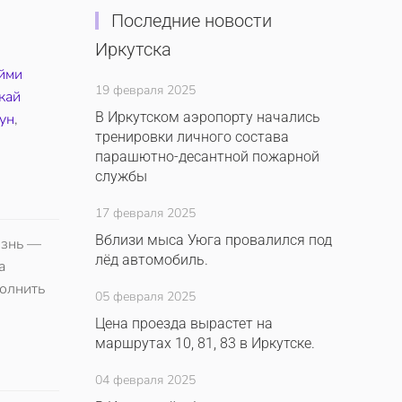
Последние новости
Иркутска
йми
19 февраля 2025
кай
В Иркутском аэропорту начались
ун
,
тренировки личного состава
парашютно-десантной пожарной
службы
17 февраля 2025
Вблизи мыса Уюга провалился под
изнь —
лёд автомобиль.
а
полнить
05 февраля 2025
Цена проезда вырастет на
маршрутах 10, 81, 83 в Иркутске.
04 февраля 2025