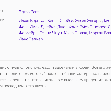
ССЕР
Эдгар Райт
ЛЯХ
Джон Бернтал
,
Кевин Спейси
,
Энсел Элгорт
,
Дже
Фокс
,
Лили Джеймс
,
Джон Хэмм
,
Эйса Гонсалес
,
С
Феррейра
,
Лэнни Чжун
,
Мика Говард
,
Морган Бра
Лэнс Палмер
ную музыку, быструю езду и адреналин в крови. Вся его ж
тает водителем, который помогает бандитам скрыться с мест
тся и решает выйти из игры, но сначала ему предстоит вы
я последним в его жизни.