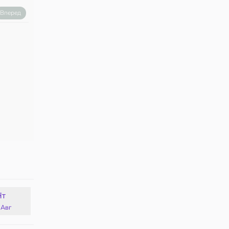
Вперед
Чт
Пт
Сб
Вс
 Авг
14 Авг
15 Авг
16 Авг