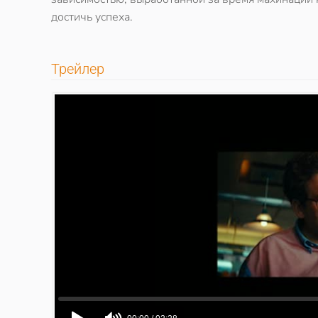
достичь успеха.
Трейлер