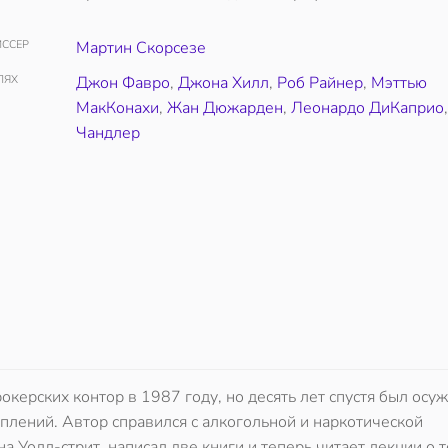
ССЕР
Мартин Скорсезе
ЛЯХ
Джон Фавро
,
Джона Хилл
,
Роб Райнер
,
Мэттью
МакКонахи
,
Жан Дюжарден
,
Леонардо ДиКаприо
Чандлер
ерских контор в 1987 году, но десять лет спустя был осуж
плений. Автор справился с алкогольной и наркотической
 Уолл-стрит, написал две книги и теперь читает лекции о т