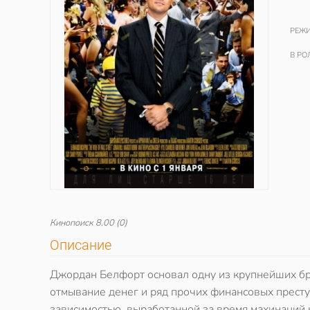
РЕЖИ
В РО
Кинопоиск
8.00
(0)
Описание
Джордан Белфорт основал одну из крупнейших брок
отмывание денег и ряд прочих финансовых престу
зависимостью, выработанной за время махинаций на