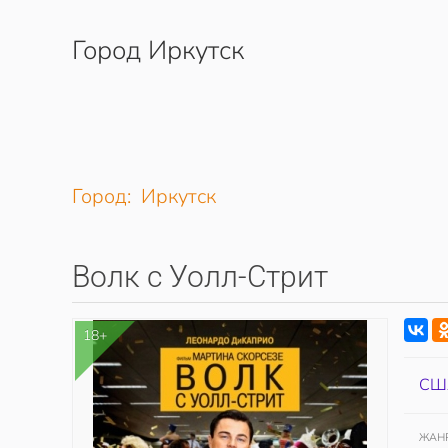
Город Иркутск
Перейти к содержимому
Город: Иркутск
Волк с Уолл-Стрит
18+
СШ
ЖАН