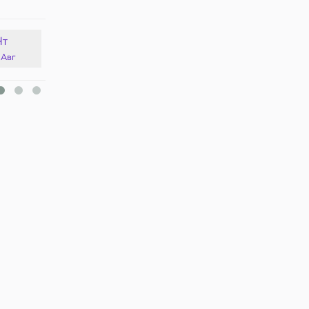
Чт
Пт
Сб
Вс
 Авг
14 Авг
15 Авг
16 Авг