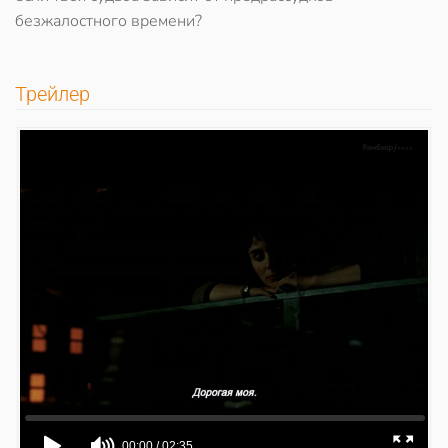
безжалостного времени?
Трейлер