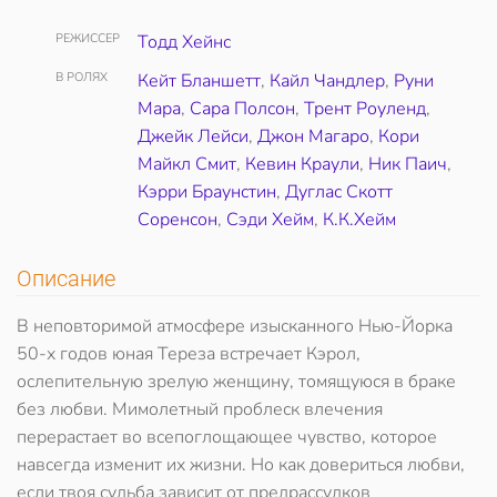
РЕЖИССЕР
Тодд Хейнс
В РОЛЯХ
Кейт Бланшетт
,
Кайл Чандлер
,
Руни
Мара
,
Сара Полсон
,
Трент Роуленд
,
Джейк Лейси
,
Джон Магаро
,
Кори
Майкл Смит
,
Кевин Краули
,
Ник Паич
,
Кэрри Браунстин
,
Дуглас Скотт
Соренсон
,
Сэди Хейм
,
К.К.Хейм
Описание
В неповторимой атмосфере изысканного Нью-Йорка
50-х годов юная Тереза встречает Кэрол,
ослепительную зрелую женщину, томящуюся в браке
без любви. Мимолетный проблеск влечения
перерастает во всепоглощающее чувство, которое
навсегда изменит их жизни. Но как довериться любви,
если твоя судьба зависит от предрассудков