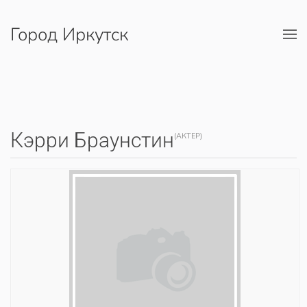
Город Иркутск
Перейти к содержимому
Кэрри Браунстин
(АКТЕР)