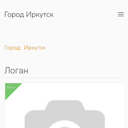
Город Иркутск
Перейти к содержимому
Город: Иркутск
Логан
18++