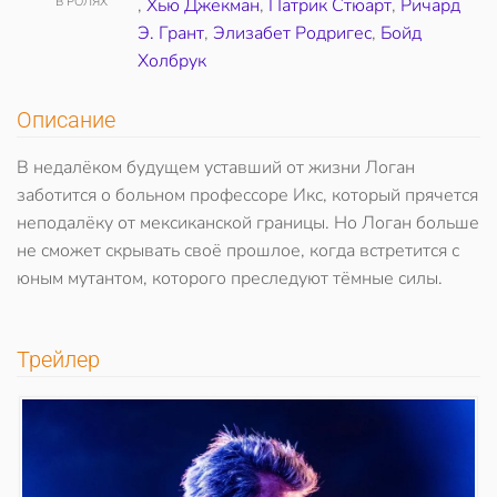
В РОЛЯХ
,
Хью Джекман
,
Патрик Стюарт
,
Ричард
Э. Грант
,
Элизабет Родригес
,
Бойд
Холбрук
Описание
В недалёком будущем уставший от жизни Логан
заботится о больном профессоре Икс, который прячется
неподалёку от мексиканской границы. Но Логан больше
не сможет скрывать своё прошлое, когда встретится с
юным мутантом, которого преследуют тёмные силы.
Трейлер