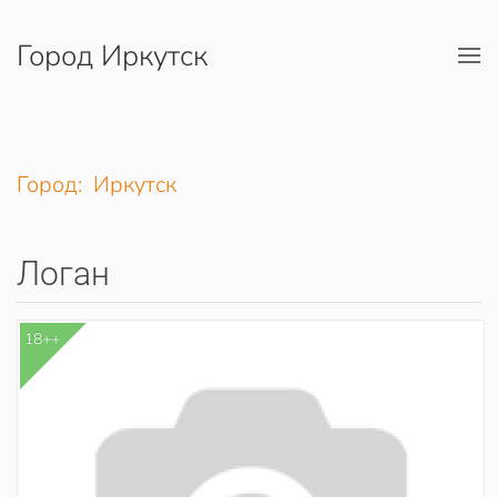
Город Иркутск
Перейти к содержимому
Город: Иркутск
Логан
18++