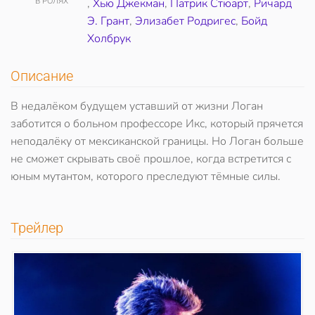
В РОЛЯХ
,
Хью Джекман
,
Патрик Стюарт
,
Ричард
Э. Грант
,
Элизабет Родригес
,
Бойд
Холбрук
Описание
В недалёком будущем уставший от жизни Логан
заботится о больном профессоре Икс, который прячется
неподалёку от мексиканской границы. Но Логан больше
не сможет скрывать своё прошлое, когда встретится с
юным мутантом, которого преследуют тёмные силы.
Трейлер